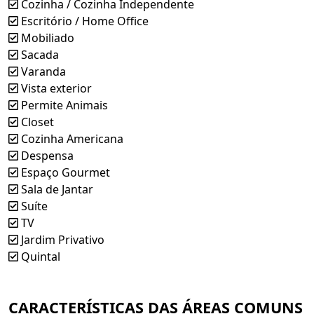
Cozinha / Cozinha Independente
Escritório / Home Office
PHILLIPE FERREIRA - @phillipe_gestorimobiliario
Mobiliado
GESTOR IMOBILIÁRIO - CRECI 14254
Sacada
FONE: 81 999351570
Varanda
Vista exterior
Permite Animais
ERNESTO SIMPLICIO
Closet
CORRETOR DE IMÓVEIS - CRECI 8271
Cozinha Americana
FONE: 81 999772875
Despensa
Espaço Gourmet
Sala de Jantar
PHILLIPE FERREIRA
Suíte
FONE: 8 1 9 9 9 3 5 1 5 7 0
TV
Jardim Privativo
Quintal
ERNESTO SIMPLICIO
FONE: 8 1 9 9 9 7 7 2 8 7 5
CARACTERÍSTICAS DAS
ÁREAS COMUNS