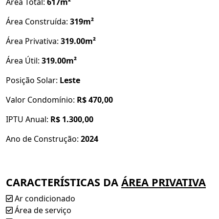
Área Total:
617m²
Investimento R$ 1.600.000,00
Área Construída:
319m²
Valor de Condomínio R$ 470,00
Área Privativa:
319.00m²
IPTU R$ 1.300,00
Área Útil:
319.00m²
ERNESTO & PHILLIPE - CORRETORES DE IMÓVEIS EM
Posição Solar:
Leste
ALDEIA
Valor Condomínio:
R$ 470,00
Especializados no Mercado Imobiliário de Aldeia
IPTU Anual:
R$ 1.300,00
"Para que todos vejam e saibam, considerem
Ano de Construção:
2024
e juntamente entendam que a mão do SENHOR fez
isso, e o Santo de Israel o criou." Is. 41:20
CARACTERÍSTICAS DA
ÁREA PRIVATIVA
Agende uma visita ao seu NOVO Lar.
Ar condicionado
Mais informações:
Área de serviço