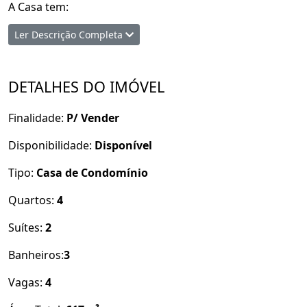
A Casa tem:
Ler Descrição Completa
319m Quadrados
616m de Área de Terreno
DETALHES DO IMÓVEL
Finalidade:
P/ Vender
Garagem Coberta
Terraço Gourmet
Disponibilidade:
Disponível
Lavabo
Sala de TV/Estar
Tipo:
Casa de Condomínio
Sala de Jantar
Quartos:
4
Cozinha
Pé Direito Alto
Suítes:
2
Wc Social
Quarto Social com Varanda
Banheiros:
3
Suíte com Varanda
Vagas:
4
Suíte Máster com Closet