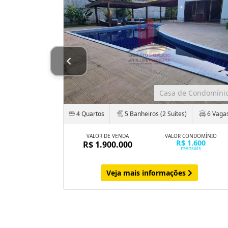
Chácara
Casa de Condomíni
uítes)
4 Quartos
5 Banheiros (2 Suítes)
6 Vaga
VALOR DE VENDA
VALOR CONDOMÍNIO
R$ 1.600
R$ 1.900.000
mensais
NDOMÍNIO
.000
ais
Veja mais informações