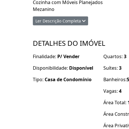
Cozinha com Móveis Planejados
Mezanino
Espaço Gourmet
Ler Descrição Completa
Piscina Privativa
R$ 7.700,00
DETALHES DO IMÓVEL
Mais Informações
Finalidade:
P/ Vender
Quartos:
3
PHILLIPE FERREIRA
Disponibilidade:
Disponível
Suítes:
3
CRECI-PE 14254
81 99935-1570
Tipo:
Casa de Condomínio
Banheiros:
Vagas:
4
ERNESTO SIMPLICIO
CRECI-PE 8271
Área Total:
81 999772875
Área Const
Mais informações 81 99935-1570
Área Privat