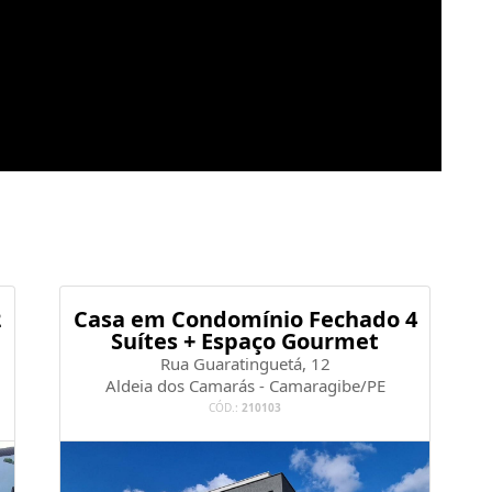
2
Casa em Condomínio Fechado 4
Suítes + Espaço Gourmet
Rua Guaratinguetá, 12
Aldeia dos Camarás - Camaragibe/PE
CÓD.:
210103