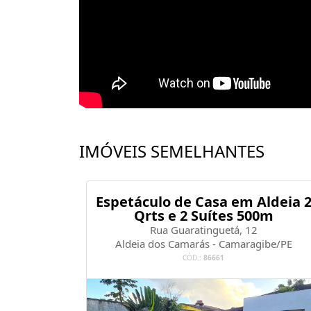
IMÓVEIS SEMELHANTES
 com 2.4
Espetáculo de Casa em Aldeia 
Qrts e 2 Suítes 500m
Rua Guaratinguetá, 12
ibe/PE
Aldeia dos Camarás - Camaragibe/PE
CÓD.:
86661