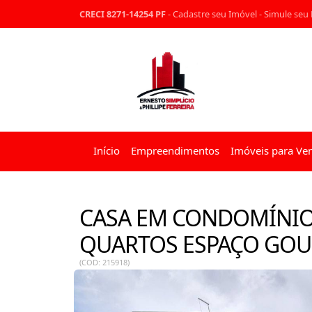
CRECI 8271-14254 PF
-
Cadastre seu Imóvel
-
Simule seu
Início
Empreendimentos
Imóveis para Ve
CASA EM CONDOMÍNIO 
QUARTOS ESPAÇO GOUR
(COD: 215918)