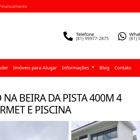
 Financiamento
Telefone
Wha
(81) 99977-2875
(81)
nder
Imóveis para Alugar
Informações
Blog
Contato
NA BEIRA DA PISTA 400M 4
MET E PISCINA